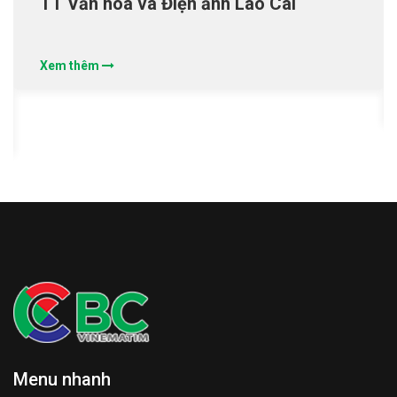
TT Văn hóa và Điện ảnh Lào Cai
Xem thêm
Menu nhanh