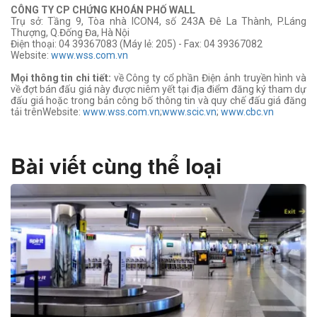
CÔNG TY CP CHỨNG KHOÁN PHỐ WALL
Trụ sở: Tầng 9, Tòa nhà ICON4, số 243A Đê La Thành, P.Láng
Thượng, Q.Đống Đa, Hà Nội
Điện thoại: 04 39367083 (Máy lẻ: 205) - Fax: 04 39367082
Website:
www.wss.com.vn
Mọi thông tin chi tiết:
về Công ty cổ phần Điện ảnh truyền hình và
về đợt bán đấu giá này được niêm yết tại địa điểm đăng ký tham dự
đấu giá hoặc trong bản công bố thông tin và quy chế đấu giá đăng
tải trênWebsite:
www.wss.com.vn
;
www.scic.vn
;
www.cbc.vn
Bài viết cùng thể loại