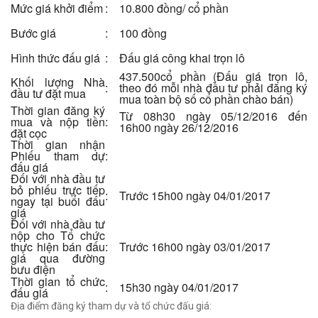
Mức giá khởi điểm
:
10.800 đồng/ cổ phần
Bước giá
:
100 đồng
Hình thức đấu giá
:
Đấu giá công khai trọn lô
437.500cổ phần (Đấu giá trọn lô,
Khối lượng Nhà
:
theo đó mỗi nhà đầu tư phải đăng ký
đầu tư đặt mua
mua toàn bộ số cổ phần chào bán)
Thời gian đăng ký
Từ 08h30 ngày 05/12/2016 đến
mua và nộp tiền
:
16h00 ngày 26/12/2016
đặt cọc
Thời gian nhận
Phiếu tham dự
:
đấu giá
Đối với nhà đầu tư
bỏ phiếu trực tiếp
:
Trước 15h00 ngày 04/01/2017
ngay tại buổi đấu
giá
Đối với nhà đầu tư
nộp cho Tổ chức
thực hiện bán đấu
:
Trước 16h00 ngày 03/01/2017
giá qua đường
bưu điện
Thời gian tổ chức
:
15h30 ngày 04/01/2017
đấu giá
Địa điểm đăng ký tham dự và tổ chức đấu giá: