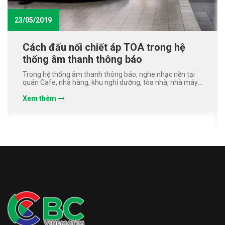
23/05/2019
Cách đấu nối chiết áp TOA trong hệ
thống âm thanh thông báo
Trong hệ thống âm thanh thông báo, nghe nhạc nền tại
quán Cafe, nhà hàng, khu nghỉ dưỡng, tòa nhà, nhà máy,
trường học...việc thiết kế thêm 1 chiếc chiết áp mang lại
rất nhiều tiện ích. Nó giúp tăng giảm âm lượng hoặc ngắt
Xem thêm
âm thanh khi cần thiết nhưng khi xảy ra sự cố cháy nổ thì
hệ thống báo cháy vẫn có quyền ưu tiên thông báo hoạt
động bình thường