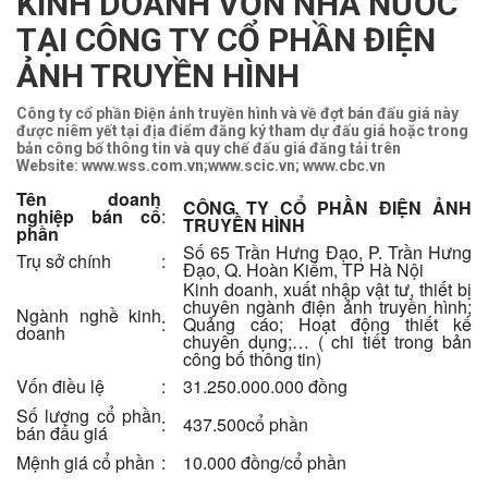
KINH DOANH VỐN NHÀ NƯỚC
TẠI CÔNG TY CỔ PHẦN ĐIỆN
ẢNH TRUYỀN HÌNH
Công ty cổ phần Điện ảnh truyền hình và về đợt bán đấu giá này
được niêm yết tại địa điểm đăng ký tham dự đấu giá hoặc trong
bản công bố thông tin và quy chế đấu giá đăng tải trên
Website: www.wss.com.vn;www.scic.vn; www.cbc.vn
Tên doanh
CÔNG TY CỔ PHẦN ĐIỆN ẢNH
nghiệp bán cổ
:
TRUYỀN HÌNH
phần
Số 65 Trần Hưng Đạo, P. Trần Hưng
Trụ sở chính
:
Đạo, Q. Hoàn Kiếm, TP Hà Nội
Kinh doanh, xuất nhập vật tư, thiết bị
chuyên ngành điện ảnh truyền hình;
Ngành nghề kinh
:
Quảng cáo; Hoạt động thiết kế
doanh
chuyên dụng;… ( chi tiết trong bản
công bố thông tin)
Vốn điều lệ
:
31.250.000.000 đồng
Số lượng cổ phần
:
437.500cổ phần
bán đấu giá
Mệnh giá cổ phần
:
10.000 đồng/cổ phần