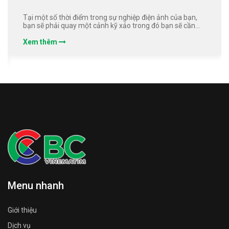
Tại một số thời điểm trong sự nghiệp điện ảnh của bạn,
bạn sẽ phải quay một cảnh kỹ xảo trong đó bạn sẽ cần
làm việc với một phông xanh- đó không phải là vấn đề gì
to tát, nó không quá phức tạp.
Xem thêm
Menu nhanh
Giới thiệu
Dịch vụ