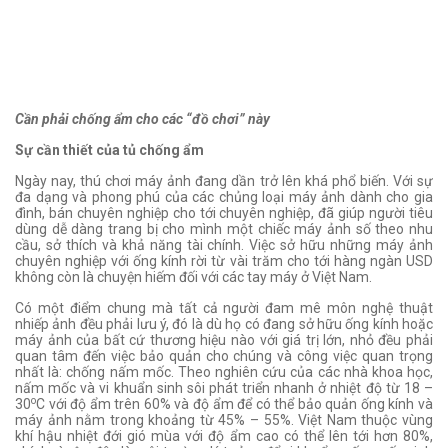
Cần phải chống ẩm cho các “đồ chơi” này
Sự cần thiết của tủ chống ẩm
Ngày nay, thú chơi máy ảnh đang dần trở lên khá phổ biến. Với sự
đa dạng và phong phú của các chủng loại máy ảnh dành cho gia
đình, bán chuyên nghiệp cho tới chuyên nghiệp, đã giúp người tiêu
dùng dễ dàng trang bị cho mình một chiếc máy ảnh số theo nhu
cầu, sở thích và khả năng tài chính. Việc sở hữu những máy ảnh
chuyên nghiệp với ống kính rời từ vài trăm cho tới hàng ngàn USD
không còn là chuyện hiếm đối với các tay máy ở Việt Nam.
Có một điểm chung mà tất cả người đam mê môn nghệ thuật
nhiếp ảnh đều phải lưu ý, đó là dù họ có đang sở hữu ống kính hoặc
máy ảnh của bất cứ thương hiệu nào với giá trị lớn, nhỏ đều phải
quan tâm đến việc bảo quản cho chúng và công việc quan trọng
nhất là: chống nấm mốc. Theo nghiên cứu của các nhà khoa học,
nấm mốc và vi khuẩn sinh sôi phát triển nhanh ở nhiệt độ từ 18 –
o
30
C với độ ẩm trên 60% và độ ẩm để có thể bảo quản ống kính và
máy ảnh nằm trong khoảng từ 45% – 55%. Việt Nam thuộc vùng
khí hậu nhiệt đới gió mùa với độ ẩm cao có thể lên tới hơn 80%,