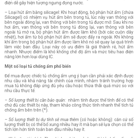
điện dễ gây hiện tượng ngưng đọng nước.
– Loại hút ẩm bằng silicagel: Khi hoạt động, bộ phận hút ẩm (chứa
Silicagel) có nhiệm vụ hút ẩm bên trong tủ, lúc này van thông với
bên ngoài đóng lại, van thông với bên trong tủ được mở. Sau khi no
hơi ẩm, van thông với bên trong tủ đóng lại, van thông với bên
ngoài tủ mở ra, bộ phận hút ẩm được làm khô (bởi các cuộn dây
nhiệt), hơi ẩm từ bộ phận hút ẩm sẽ được đẩy ra ngoài. Khi không
khí ẩm trong bộ phận hút ẩm được làm khô nó sẽ quay lại quá trình
làm việc ban đầu. Loại này có ưu điểm là giá thành rẻ, hút ẩm
nhanh. Nhược điểm là khó khống chế độ ẩm và mức tiêu hao điện
năng lớn hơn loại dùng IC.
Một số loại tủ chống ẩm phổ biến
Để mua được chiếc tủ chống ẩm ưng ý bạn cần phải xác định được
nhu cầu và khả năng tài chính của mình, nhằm tránh trường hợp
mua tủ không đáp ứng đủ yêu cầu hoặc thừa thãi quá mức so với
nhu cầu thực tế.
– Số lượng thiết bị cần bảo quản:
nhằm tính được thể tính để có thể
chứ đủ các thiết bị này, tham khảo công thức tính nhanh thể tích tủ
chống ẩm bên trên (*).
– Số lượng thiết bị dự tính sẽ mua thêm
(có hoặc không): căn cứ số
lượng thiết bị có thể bổ xung nhiều hay ít mà bạn sẽ lựa chọn có thể
tích lớn hớn tính toán ban đầu nhiều hay ít.