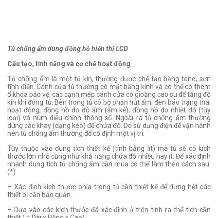
Tủ chống ẩm dùng đồng hồ hiển thị LCD
Cấu tạo, tính năng và cơ chế hoạt động
Tủ chống ẩm là một tủ kín, thường được chế tạo bằng tone, sơn
tĩnh điện. Cánh cửa tủ thường có mặt bằng kính và có thể có thêm
ổ khóa bảo vệ, các cạnh mép cánh cửa có gioăng cao su để tăng độ
kín khi đóng tủ. Bên trong tủ có bộ phận hút ẩm, đèn báo trạng thái
hoạt động, đồng hồ đo độ ẩm (ẩm kế), đồng hồ đo nhiệt độ (tùy
loại) và núm điều chỉnh thông số. Ngoài ra tủ chống ẩm thường
dùng các khay (dạng kéo) để chứa đồ. Do sử dụng điện để vận hành
nên tủ chống ẩm thường để cố định một vị trí.
Tùy thuộc vào dung tích thiết kế (tính bằng lít) mà tủ sẽ có kích
thước lớn nhỏ cũng như khả năng chứa đồ nhiều hay ít. Để xác định
nhanh dung tích tủ chống ấm cần mua có thể làm theo cách sau:
(*)
– Xác định kích thước phía trong tủ cần thiết kế để đựng hết các
thiết bị cần bảo quản.
– Dựa vào các kích thước đã xác định ở trên tính ra thể tích cần
thiết ( = Dài x Rộng x Cao).