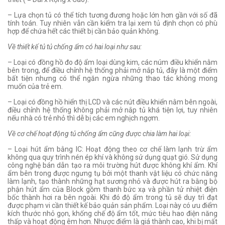
– Lựa chọn tủ có thể tích tương đương hoặc lớn hơn gần với số đã
tính toán. Tuy nhiên vẫn cần kiểm tra lại xem tủ định chọn có phù
hợp để chứa hết các thiết bị cần bảo quản không.
Về thiết kế tủ tủ chống ẩm có hai loại như sau:
– Loại có đồng hồ đo độ ẩm loại dùng kim, các núm điều khiển nằm
bên trong, để điều chỉnh hệ thống phải mở nắp tủ, đây là một điểm
bất tiện nhưng có thể ngăn ngừa những thao tác không mong
muốn của trẻ em.
– Loại có đồng hồ hiển thị LCD và các nút điều khiển nằm bên ngoài,
điều chỉnh hệ thống không phải mở nắp tủ khá tiện lợi, tuy nhiên
nếu nhà có trẻ nhỏ thì dễ bị các em nghịch ngợm.
Về cơ chế hoạt động tủ chống ẩm cũng được chia làm hai loại:
– Loại hút ẩm bằng IC: Hoạt động theo cơ chế làm lạnh trừ ẩm
không qua quy trình nén ép khí và không sử dụng quạt gió. Sử dụng
công nghệ bán dẫn tạo ra môi trường hút được không khí ẩm. Khí
ẩm bên trong được ngưng tụ bởi một thanh vật liệu có chức năng
làm lạnh, tạo thành những hạt sương nhỏ và được hút ra bằng bộ
phận hút ẩm của Block gồm thanh bức xạ và phần tử nhiệt điện
bốc thành hơi ra bên ngoài. Khi đó độ ẩm trong tủ sẽ duy trì đạt
được phạm vi cần thiết kế bảo quản sản phẩm. Loại này có ưu điểm
kích thước nhỏ gọn, khống chế độ ẩm tốt, mức tiêu hao điện năng
thấp và hoạt động êm hơn. Nhược điểm là giá thành cao, khi bị mất